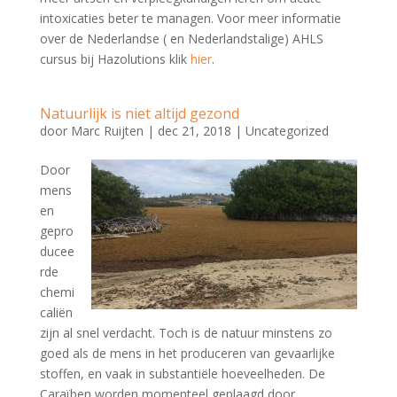
intoxicaties beter te managen. Voor meer informatie
over de Nederlandse ( en Nederlandstalige) AHLS
cursus bij Hazolutions klik
hier
.
Natuurlijk is niet altijd gezond
door
Marc Ruijten
|
dec 21, 2018
|
Uncategorized
Door
mens
en
gepro
ducee
rde
chemi
caliën
zijn al snel verdacht. Toch is de natuur minstens zo
goed als de mens in het produceren van gevaarlijke
stoffen, en vaak in substantiële hoeveelheden. De
Caraïben worden momenteel geplaagd door