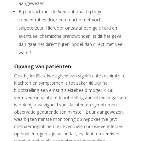
aangewezen.
Bij contact met de
huid
ontstaat bij hoge
concentraties door een reactie met vocht
salpeterzuur. Hierdoor ontstaat een gele huid en
eventueel chemische brandwonden. Is dit het geval,
dan gaat het direct bijten. Spoel dan direct met veel
water!
Opvang van patiënten
Ook bij initiële afwezigheid van significante respiratoire
klachten en symptomen is tot zeker 48 uur na
blootstelling een ernstig ziektebeeld mogelijk. Bij
vermoede inhalatoire blootstelling aan nitreuze gassen
is ook bij afwezigheid van klachten en symptomen
observatie gedurende ten minste 12 uur aangewezen,
waarbij ten minste monitoring op hypoxaemie (evt
methaemoglobinemie). Eventuele corrosieve effecten
op huid en ogen zijn secundair, evident, en vereisen
spoelen met veel lauw water en behandeling als