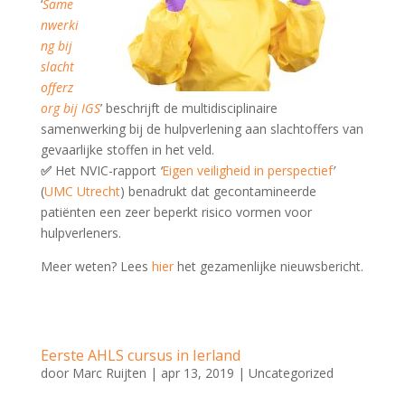
‘
Same
nwerki
ng bij
slacht
offerz
org bij IGS
’ beschrijft de multidisciplinaire
samenwerking bij de hulpverlening aan slachtoffers van
gevaarlijke stoffen in het veld.
✅
Het NVIC-rapport
‘
Eigen veiligheid in perspectief
’
(
UMC Utrecht
) benadrukt dat gecontamineerde
patiënten een zeer beperkt risico vormen voor
hulpverleners.
Meer weten? Lees
hier
het gezamenlijke nieuwsbericht.
Eerste AHLS cursus in Ierland
door
Marc Ruijten
|
apr 13, 2019
|
Uncategorized