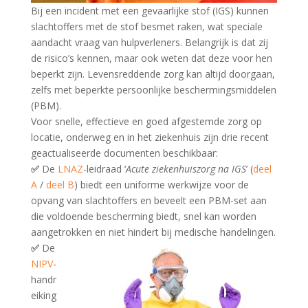
Bij een incident met een gevaarlijke stof (IGS) kunnen
slachtoffers met de stof besmet raken, wat speciale
aandacht vraag van hulpverleners. Belangrijk is dat zij
de risico’s kennen, maar ook weten dat deze voor hen
beperkt zijn. Levensreddende zorg kan altijd doorgaan,
zelfs met beperkte persoonlijke beschermingsmiddelen
(PBM).
Voor snelle, effectieve en goed afgestemde zorg op
locatie, onderweg en in het ziekenhuis zijn drie recent
geactualiseerde documenten beschikbaar:
✅
De
LNAZ
-leidraad ‘
Acute ziekenhuiszorg na IGS
’ (
deel
A
/
deel B
) biedt een uniforme werkwijze voor de
opvang van slachtoffers en beveelt een PBM-set aan
die voldoende bescherming biedt, snel kan worden
aangetrokken en niet
hindert bij medische handelingen.
✅
De
NIPV
-
handr
eiking