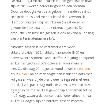
De maïsoogst en het inkuilen van de gehakselde maïs
zijn in 2018 weken eerder begonnen dan normaal.
Door de droogte van de afgelopen maanden bevindt
zich in de mais veel meer stikstof dan gewoonlijk.
Hierdoor ontstaan bij het inkuilen (naast de altijd
gevormde kooldioxide) ook nitreuze gassen. De
productie van nitreuze gassen is ook bekend bij opslag
van plantenmateriaal in silo’s.
Nitreuze gassen is de verzamelnaam voor
stikstofdioxide (NO2), stikstofmonoxide (NO) en
aanverwante stoffen. Deze stoffen zijn giftig en bijtend
en kunnen grote risico’s opleveren voor mens en
dier. Op dinsdag 21 augustus vond zowel in
Leusden
als in
Galder
na de maisoogst een incident plaats met
kuilgassen waarbij de brandweer is ingezet met een
maïskuil van pas 1 dag oud. De vorming van nitreuze
gassen in de maïskuil zal gewoonlijk toenemen tot de
e
e
4
/5
dag, waarna de concentratie weer afneemt. Na
10 tot 14 dagen zijn de nitreuze gassen meestal