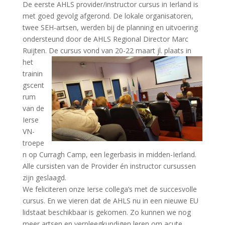
De eerste AHLS provider/instructor cursus in Ierland is
met goed gevolg afgerond. De lokale organisatoren,
twee SEH-artsen, werden bij de planning en uitvoering
ondersteund door de AHLS Regional Director Marc
Ruijten. De cursus vond van 20-22 m
aart jl. plaats in
het
trainin
gscent
rum
van de
Ierse
VN-
troepe
n op Curragh Camp, een legerbasis in midden-Ierland.
Alle cursisten van de Provider én instructor cursussen
zijn geslaagd.
We feliciteren onze Ierse collega’s met de succesvolle
cursus. En we vieren dat de AHLS nu in een nieuwe EU
lidstaat beschikbaar is gekomen. Zo kunnen we nog
meer artsen en verpleegkundigen leren om acute