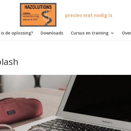
precies wat nodig is
is de oplossing?
Downloads
Cursus en training
Over
plash